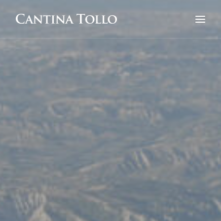
CANTINA TOLLO
ON AIR
IL PROGETTO
TASTING WINE
HARVESTS
IN THE WORLD
LANDS & PEOPLE
CONTATTI